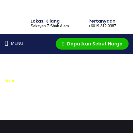
Lokasi Kilang
Pertanyaan
Seksyen 7 Shah Alam
+6019 812 9387
Dapatkan
Sebut Harga
MENU
Galeri
Home
»
Galeri